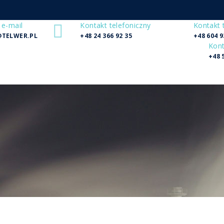
 e-mail
Kontakt telefoniczny
Kontakt 
@TELWER.PL
+48 24 366 92 35
+48 604 9
Kont
+48 