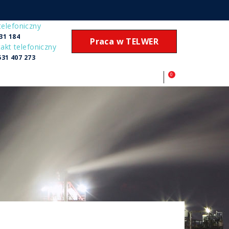
telefoniczny
31 184
Praca w TELWER
akt telefoniczny
531 407 273
0