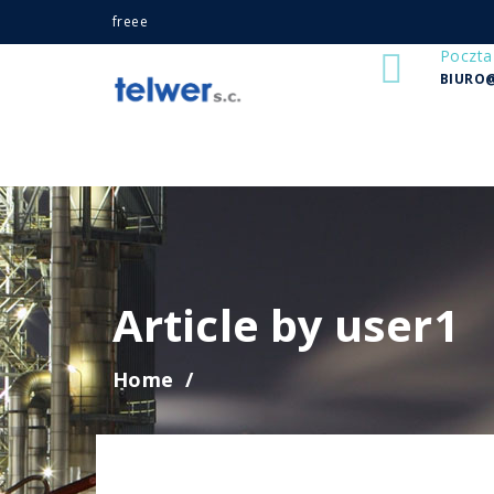
freee
Poczta
BIURO
Article by user1
Home